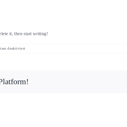
ete it, then start writing!
für
are deaktiviert
Hello
world!
Platform!